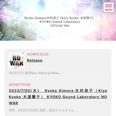
Singer Song Write
HOME
PROFILE
シンガ
DISCOGRAPHY
HISTORY
2023年07月21日
CONTACT
Release
2023/7/21 新譜New AlbumをRelea...
2023年07月05日
2023/7/20(木) Kyoko Kimura 木村恭子（Kiya
Kyoko 木屋響子） KYOKO Sound Laboratory NO
WAR
日時：2023/7/20(木) 場所：原宿クロコダイル...