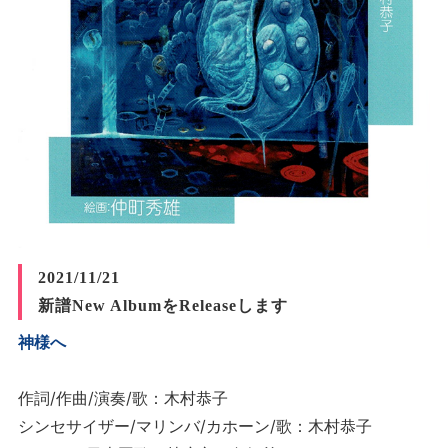
2021/11/21
新譜New AlbumをReleaseします
神様へ
作詞/作曲/演奏/歌：木村恭子
シンセサイザー/マリンバ/カホーン/歌：木村恭子